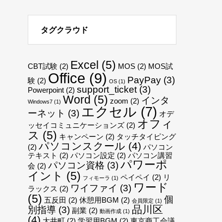
タグクラウド
Excel
(5)
CBT試験
(2)
MOS
(2)
MOS試
Office
(9)
PayPay
(3)
験
(2)
OS
(1)
support_ticket
(3)
Powerpoint
(2)
Word
(5)
インタ
zoom
(2)
Windows7
(1)
エクセル
(7)
ーネット
(3)
オデ
オフィ
ッセイコミュニケーションズ
(2)
ス
(5)
キャンペーン
(2)
タッチタイピング
パソコンスクール
(4)
(2)
パソコン
テキスト
(2)
パソコン設定
(2)
パソコン講習
パワーポ
パソコン資格
(3)
会
(2)
イント
(5)
ペイペイ
(2)
リ
フィモーラ
(1)
ワード
ワイファイ
(3)
ラックス
(2)
(5)
個
五反田
(2)
休憩用BGM
(2)
会員限定
(1)
品川区
別指導
(3)
副業
(2)
動画作成
(1)
(4)
大井町
(2)
学習用BGM
(2)
東京商工会議