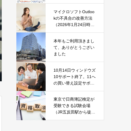
マイクロソフトOutloo
kの不具合の改善方法
（2026年1月24日時
点）
本年もご利用頂きまし
て、ありがとうござい
ました
10月14日ウィンドウズ
10サポート終了。11へ
の買い替え設定サポー
ト中です！
東京で日商簿記検定が
受験できる試験会場
（JR五反田駅から徒歩
2分）