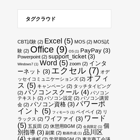
タグクラウド
Excel
(5)
CBT試験
(2)
MOS
(2)
MOS試
Office
(9)
PayPay
(3)
験
(2)
OS
(1)
support_ticket
(3)
Powerpoint
(2)
Word
(5)
インタ
zoom
(2)
Windows7
(1)
エクセル
(7)
ーネット
(3)
オデ
オフィ
ッセイコミュニケーションズ
(2)
ス
(5)
キャンペーン
(2)
タッチタイピング
パソコンスクール
(4)
(2)
パソコン
テキスト
(2)
パソコン設定
(2)
パソコン講習
パワーポ
パソコン資格
(3)
会
(2)
イント
(5)
ペイペイ
(2)
リ
フィモーラ
(1)
ワード
ワイファイ
(3)
ラックス
(2)
(5)
個
五反田
(2)
休憩用BGM
(2)
会員限定
(1)
品川区
別指導
(3)
副業
(2)
動画作成
(1)
(4)
大井町
(2)
学習用BGM
(2)
東京商工会議