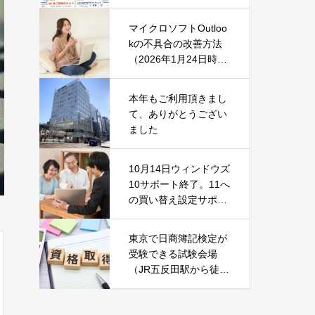
マイクロソフトOutloo
kの不具合の改善方法
（2026年1月24日時
点）
本年もご利用頂きまし
て、ありがとうござい
ました
10月14日ウィンドウズ
10サポート終了。11へ
の買い替え設定サポー
ト中です！
東京で日商簿記検定が
受験できる試験会場
（JR五反田駅から徒歩
2分）