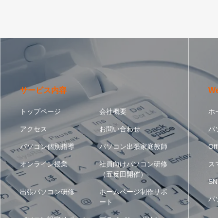
サービス内容
W
トップページ
会社概要
ホ
アクセス
お問い合わせ
パ
パソコン個別指導
パソコン出張家庭教師
Off
オンライン授業
社員向けパソコン研修
ス
（五反田開催）
SN
出張パソコン研修
ホームページ制作サポ
パ
ート