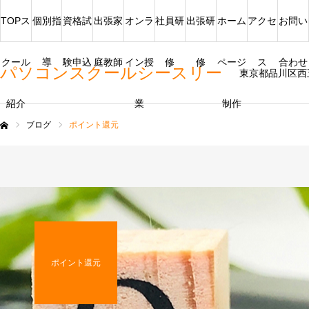
TOPス
個別指
資格試
出張家
オンラ
社員研
出張研
ホーム
アクセ
お問い
クール
導
験申込
庭教師
イン授
修
修
ページ
ス
合わせ
パソコンスクールシースリー
東京都品川区西
紹介
業
制作
ブログ
ポイント還元
ム
ポイント還元