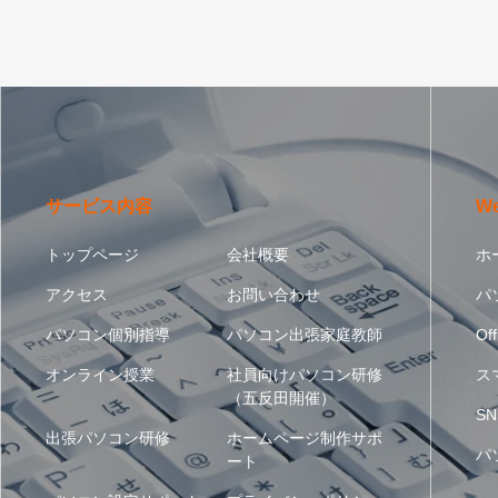
サービス内容
W
トップページ
会社概要
ホ
アクセス
お問い合わせ
パ
パソコン個別指導
パソコン出張家庭教師
Off
オンライン授業
社員向けパソコン研修
ス
（五反田開催）
SN
出張パソコン研修
ホームページ制作サポ
パ
ート