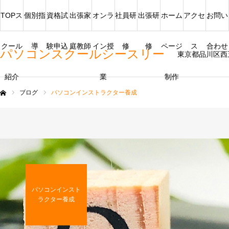
TOPス
個別指
資格試
出張家
オンラ
社員研
出張研
ホーム
アクセ
お問い
クール
導
験申込
庭教師
イン授
修
修
ページ
ス
合わせ
パソコンスクールシースリー
東京都品川区西
紹介
業
制作
ブログ
パソコンインストラクター養成
ム
パソコンインスト
ラクター養成