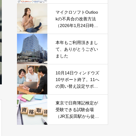
マイクロソフトOutloo
kの不具合の改善方法
（2026年1月24日時
点）
本年もご利用頂きまし
て、ありがとうござい
ました
10月14日ウィンドウズ
10サポート終了。11へ
の買い替え設定サポー
ト中です！
東京で日商簿記検定が
受験できる試験会場
（JR五反田駅から徒歩
2分）