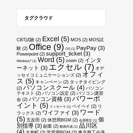
タグクラウド
Excel
(5)
CBT試験
(2)
MOS
(2)
MOS試
Office
(9)
PayPay
(3)
験
(2)
OS
(1)
support_ticket
(3)
Powerpoint
(2)
Word
(5)
インタ
zoom
(2)
Windows7
(1)
エクセル
(7)
ーネット
(3)
オデ
オフィ
ッセイコミュニケーションズ
(2)
ス
(5)
キャンペーン
(2)
タッチタイピング
パソコンスクール
(4)
(2)
パソコン
テキスト
(2)
パソコン設定
(2)
パソコン講習
パワーポ
パソコン資格
(3)
会
(2)
イント
(5)
ペイペイ
(2)
リ
フィモーラ
(1)
ワード
ワイファイ
(3)
ラックス
(2)
(5)
個
五反田
(2)
休憩用BGM
(2)
会員限定
(1)
品川区
別指導
(3)
副業
(2)
動画作成
(1)
(4)
大井町
(2)
学習用BGM
(2)
東京商工会議