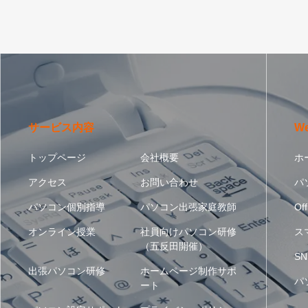
サービス内容
W
トップページ
会社概要
ホ
アクセス
お問い合わせ
パ
パソコン個別指導
パソコン出張家庭教師
Off
オンライン授業
社員向けパソコン研修
ス
（五反田開催）
SN
出張パソコン研修
ホームページ制作サポ
パ
ート