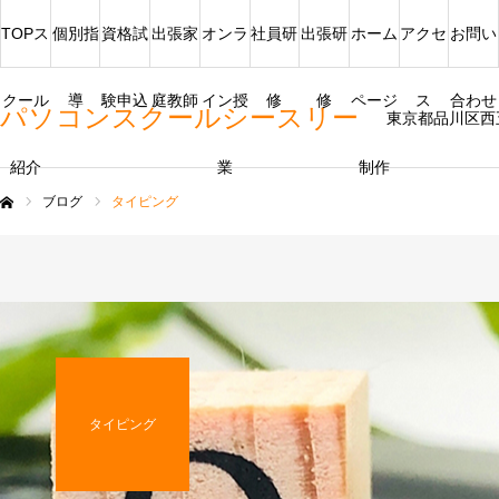
TOPス
個別指
資格試
出張家
オンラ
社員研
出張研
ホーム
アクセ
お問い
クール
導
験申込
庭教師
イン授
修
修
ページ
ス
合わせ
パソコンスクールシースリー
東京都品川区西
紹介
業
制作
ブログ
タイピング
ム
タイピング