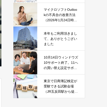
マイクロソフトOutloo
kの不具合の改善方法
（2026年1月24日時
点）
本年もご利用頂きまし
て、ありがとうござい
ました
10月14日ウィンドウズ
10サポート終了。11へ
の買い替え設定サポー
ト中です！
東京で日商簿記検定が
受験できる試験会場
（JR五反田駅から徒歩
2分）