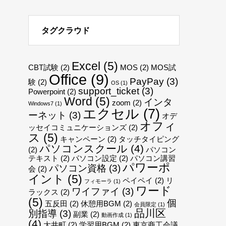
タグクラウド
Excel
(5)
CBT試験
(2)
MOS
(2)
MOS試
Office
(9)
PayPay
(3)
験
(2)
OS
(1)
support_ticket
(3)
Powerpoint
(2)
Word
(5)
インタ
zoom
(2)
Windows7
(1)
エクセル
(7)
ーネット
(3)
オデ
オフィ
ッセイコミュニケーションズ
(2)
ス
(5)
キャンペーン
(2)
タッチタイピング
パソコンスクール
(4)
(2)
パソコン
テキスト
(2)
パソコン設定
(2)
パソコン講習
パワーポ
パソコン資格
(3)
会
(2)
イント
(5)
ペイペイ
(2)
リ
フィモーラ
(1)
ワード
ワイファイ
(3)
ラックス
(2)
(5)
個
五反田
(2)
休憩用BGM
(2)
会員限定
(1)
品川区
別指導
(3)
副業
(2)
動画作成
(1)
(4)
大井町
(2)
学習用BGM
(2)
東京商工会議