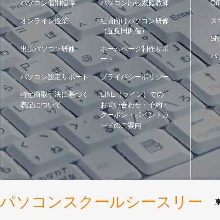
パソコン個別指導
パソコン出張家庭教師
Off
オンライン授業
社員向けパソコン研修
ス
（五反田開催）
SN
出張パソコン研修
ホームページ制作サポ
パ
ート
パソコン設定サポート
プライバシーポリシー
特定商取引法に基づく
LINE（ライン）での
表記について
お問い合わせ・予約・
クーポン・ポイントカ
ードのご案内
パソコンスクールシースリー