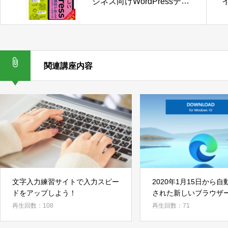
ジネス向けWordPressテー
マとは
関連講座内容
文字入力練習サイトで入力スピー
2020年1月15日から
ドをアップしよう！
された新しいブラウザ
ロソフトエッジ」
再生回数：108
再生回数：71