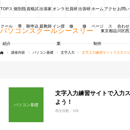
TOPス
個別指
資格試
出張家
オンラ
社員研
出張研
ホーム
アクセ
お問い
クール
導
験申込
庭教師
イン授
修
修
ページ
ス
合わせ
パソコンスクールシースリー
東京都品川区西
紹介
業
制作
講座内容
パソコン基礎
文字入力
文字入力練習サイトで入力ス
ム
文字入力練習サイトで入力
よう！
パソコン基礎
再生回数：108