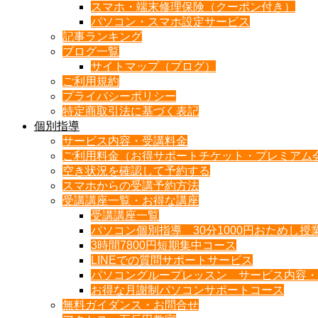
スマホ・端末修理保険（クーポン付き）
パソコン・スマホ設定サービス
記事ランキング
ブログ一覧
サイトマップ（ブログ）
ご利用規約
プライバシーポリシー
特定商取引法に基づく表記
個別指導
サービス内容・受講料金
ご利用料金（お得サポートチケット・プレミアム
空き状況を確認して予約する
スマホからの受講予約方法
受講講座一覧・お得な講座
受講講座一覧
パソコン個別指導 30分1000円おためし授
3時間7800円短期集中コース
LINEでの質問サポートサービス
パソコングループレッスン サービス内容・
お得な月謝制パソコンサポートコース
無料ガイダンス・お問合せ