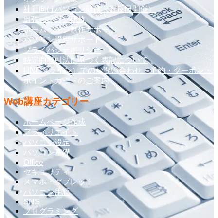
社員向けパソコン研修（五反田開催）
出張パソコン研修
ホームページ制作サポート
パソコン設定サポート
プライバシーポリシー
特定商取引法に基づく表記について
LINE（ライン）でのお問い合わせ・予約・クーポン・
ポイントカードのご案内
Web講座カテゴリー
ホームページ作成
アフィリエイト
パソコン設定
パソコン基礎
Office
セキュリティ
スマホ・タブレット
パソコン用語
SNS
プログラミング