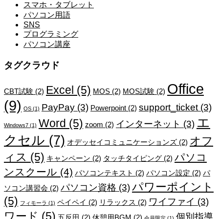
スマホ・タブレット
パソコン用語
SNS
プログラミング
パソコン講座
タグクラウド
Office
Excel
(5)
CBT試験
(2)
MOS
(2)
MOS試験
(2)
(9)
PayPay
(3)
support_ticket
(3)
Powerpoint
(2)
OS
(1)
エ
Word
(5)
インターネット
(3)
zoom
(2)
Windows7
(1)
クセル
(7)
オフ
オデッセイコミュニケーションズ
(2)
ィス
(5)
パソコ
キャンペーン
(2)
タッチタイピング
(2)
ンスクール
(4)
パソコンテキスト
(2)
パソコン設定
(2)
パ
パワーポイント
パソコン資格
(3)
ソコン講習会
(2)
(5)
ワイファイ
(3)
ペイペイ
(2)
リラックス
(2)
フィモーラ
(1)
ワード
(5)
個別指導
五反田
(2)
休憩用BGM
(2)
会員限定
(1)