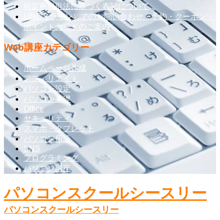
特定商取引法に基づく表記について
LINE（ライン）でのお問い合わせ・予約・クーポン・
ポイントカードのご案内
Web講座カテゴリー
ホームページ作成
アフィリエイト
パソコン設定
パソコン基礎
Office
セキュリティ
スマホ・タブレット
パソコン用語
SNS
プログラミング
パソコン講座
パソコンスクールシースリー
パソコンスクールシースリー