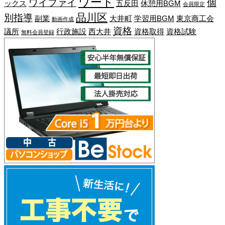
ワード
ワイファイ
個
ックス
五反田
休憩用BGM
会員限定
品川区
別指導
副業
大井町
学習用BGM
東京商工会
動画作成
資格
議所
行政施設
西大井
資格取得
資格試験
無料会員登録