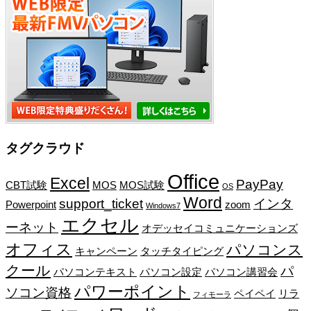
タグクラウド
Office
Excel
PayPay
CBT試験
MOS
MOS試験
OS
Word
support_ticket
インタ
Powerpoint
zoom
Windows7
エクセル
ーネット
オデッセイコミュニケーションズ
オフィス
パソコンス
キャンペーン
タッチタイピング
クール
パ
パソコンテキスト
パソコン設定
パソコン講習会
パワーポイント
ソコン資格
ペイペイ
リラ
フィモーラ