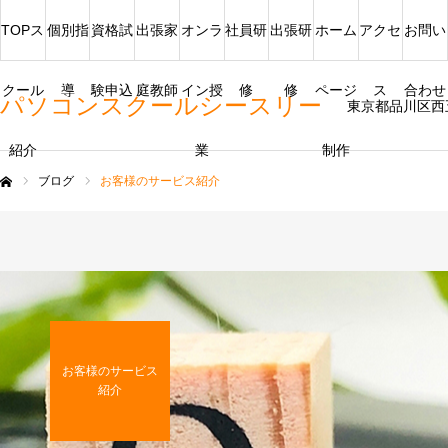
TOPス
個別指
資格試
出張家
オンラ
社員研
出張研
ホーム
アクセ
お問い
クール
導
験申込
庭教師
イン授
修
修
ページ
ス
合わせ
パソコンスクールシースリー
東京都品川区西
紹介
業
制作
ブログ
お客様のサービス紹介
ム
お客様のサービス
紹介