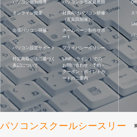
パソコン個別指導
パソコン出張家庭教師
Off
オンライン授業
社員向けパソコン研修
ス
（五反田開催）
SN
出張パソコン研修
ホームページ制作サポ
パ
ート
パソコン設定サポート
プライバシーポリシー
特定商取引法に基づく
LINE（ライン）での
表記について
お問い合わせ・予約・
クーポン・ポイントカ
ードのご案内
パソコンスクールシースリー