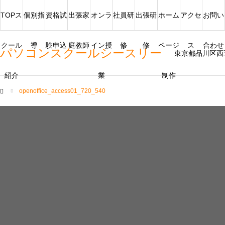
TOPス
個別指
資格試
出張家
オンラ
社員研
出張研
ホーム
アクセ
お問い
クール
導
験申込
庭教師
イン授
修
修
ページ
ス
合わせ
パソコンスクールシースリー
東京都品川区西
紹介
業
制作
openoffice_access01_720_540
ム