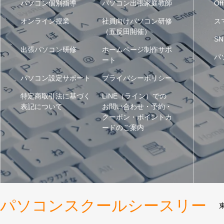
パソコン個別指導
パソコン出張家庭教師
Off
オンライン授業
社員向けパソコン研修
ス
（五反田開催）
SN
出張パソコン研修
ホームページ制作サポ
パ
ート
パソコン設定サポート
プライバシーポリシー
特定商取引法に基づく
LINE（ライン）での
表記について
お問い合わせ・予約・
クーポン・ポイントカ
ードのご案内
パソコンスクールシースリー