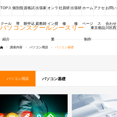
TOPス
個別指
資格試
出張家
オンラ
社員研
出張研
ホーム
アクセ
お問い
クール
導
験申込
庭教師
イン授
修
修
ページ
ス
合わせ
パソコンスクールシースリー
東京都品川区西
紹介
業
制作
講座内容
パソコン用語
パソコン基礎
ム
パソコン用語
パソコン基礎