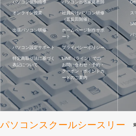
パソコン個別指導
パソコン出張家庭教師
Off
オンライン授業
社員向けパソコン研修
ス
（五反田開催）
SN
出張パソコン研修
ホームページ制作サポ
パ
ート
パソコン設定サポート
プライバシーポリシー
特定商取引法に基づく
LINE（ライン）での
表記について
お問い合わせ・予約・
クーポン・ポイントカ
ードのご案内
パソコンスクールシースリー