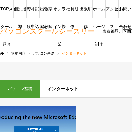
TOPス
個別指
資格試
出張家
オンラ
社員研
出張研
ホーム
アクセ
お問い
クール
導
験申込
庭教師
イン授
修
修
ページ
ス
合わせ
パソコンスクールシースリー
東京都品川区西
紹介
業
制作
講座内容
パソコン基礎
インターネット
ム
パソコン基礎
インターネット