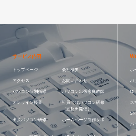
サービス内容
W
トップページ
会社概要
ホ
アクセス
お問い合わせ
パ
パソコン個別指導
パソコン出張家庭教師
Off
オンライン授業
社員向けパソコン研修
ス
（五反田開催）
SN
出張パソコン研修
ホームページ制作サポ
パ
ート