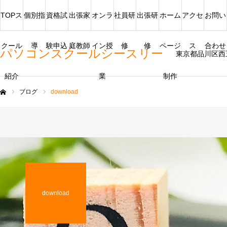
TOPス
個別指
資格試
出張家
オンラ
社員研
出張研
ホーム
アクセ
お問い
クール
導
験申込
庭教師
イン授
修
修
ページ
ス
合わせ
パソコンスクールシースリー
東京都品川区西
紹介
業
制作
ブログ
download
ム
download